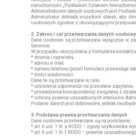
nieruchomości „Podlaskim Szlakiem Nieruchomości
Administratorem danych osobowych jest Podlaskim
Administrator dokłada wszelkich starań, aby 
osobowych zgodnie z obowiązującymi przepisam
2. Zakres i cel przetwarzania danych osobow
Dane osobowe są przetwarzane wyłącznie w zak
Serwisie.
W przypadku skorzystania z formularza kontakt
* imienia i nazwiska,
* adresu e-mail,
* numeru telefonu (jeżeli formularz przewiduje tak
* treści wiadomości.
Dane te są przetwarzane w celu:
* udzielenia odpowiedzi na przesłane zapytanie,
* prowadzenia korespondencji związanej z działa
* ochrony prawnie uzasadnionych interesów Admin
Podanie danych jest dobrowolne, jednak niezbęd
3. Podstawa prawna przetwarzania danych
Dane osobowe przetwarzane są na podstawie:
* art. 6 ust. 1 lit. a RODO – zgody użytkownika 
* art. 6 ust. 1 lit. f RODO – prawnie uzasadnion