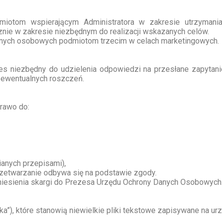
om wspierającym Administratora w zakresie utrzymania st
cznie w zakresie niezbędnym do realizacji wskazanych celów.
 danych osobowych podmiotom trzecim w celach marketingowych.
niezbędny do udzielenia odpowiedzi na przesłane zapytani
 ewentualnych roszczeń.
prawo do:
anych przepisami),
rzetwarzanie odbywa się na podstawie zgody.
niesienia skargi do Prezesa Urzędu Ochrony Danych Osobowych
zka”), które stanowią niewielkie pliki tekstowe zapisywane na 