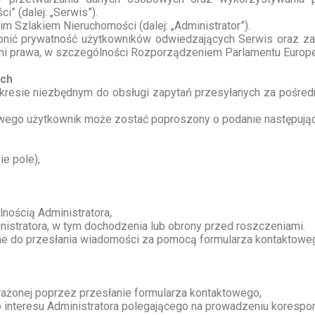
” (dalej: „Serwis”).
 Szlakiem Nieruchomości (dalej: „Administrator”).
chronić prywatność użytkowników odwiedzających Serwis oraz 
i prawa, w szczególności Rozporządzeniem Parlamentu Europej
ych
resie niezbędnym do obsługi zapytań przesyłanych za pośre
owego użytkownik może zostać poproszony o podanie następując
ie pole),
lnością Administratora,
istratora, w tym dochodzenia lub obrony przed roszczeniami.
ne do przesłania wiadomości za pomocą formularza kontaktowe
wyrażonej poprzez przesłanie formularza kontaktowego,
ego interesu Administratora polegającego na prowadzeniu korespo